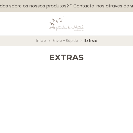
das sobre os nossos produtos? * Contacte-nos atraves de
Início
Envio + Rápido
Extras
EXTRAS